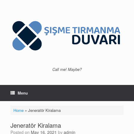
Skip
to
content
Call me! Maybe?
Menu
Home
»
Jeneratör Kiralama
Jeneratör Kiralama
Posted on
May 16, 2021
by
admin