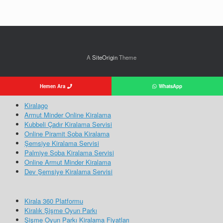
A
SiteOrigin
Theme
Hemen Ara
WhatsApp
Kiralago
Armut Minder Online Kiralama
Kubbeli Çadır Kiralama Servisi
Online Piramit Soba Kiralama
Şemsiye Kiralama Servisi
Palmiye Soba Kiralama Servisi
Online Armut Minder Kiralama
Dev Şemsiye Kiralama Servisi
Kirala 360 Platformu
Kiralık Şişme Oyun Parkı
Şişme Oyun Parkı Kiralama Fiyatları