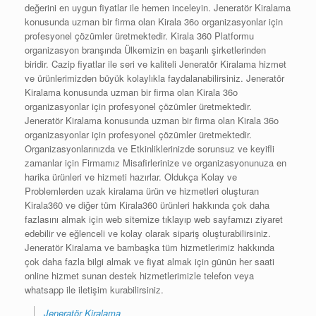
değerini en uygun fiyatlar ile hemen inceleyin. Jeneratör Kiralama
konusunda uzman bir firma olan Kirala 36o organizasyonlar için
profesyonel çözümler üretmektedir. Kirala 360 Platformu
organizasyon branşında Ülkemizin en başarılı şirketlerinden
biridir. Cazip fiyatlar ile seri ve kaliteli Jeneratör Kiralama hizmet
ve ürünlerimizden büyük kolaylıkla faydalanabilirsiniz. Jeneratör
Kiralama konusunda uzman bir firma olan Kirala 36o
organizasyonlar için profesyonel çözümler üretmektedir.
Jeneratör Kiralama konusunda uzman bir firma olan Kirala 36o
organizasyonlar için profesyonel çözümler üretmektedir.
Organizasyonlarınızda ve Etkinliklerinizde sorunsuz ve keyifli
zamanlar için Firmamız Misafirlerinize ve organizasyonunuza en
harika ürünleri ve hizmeti hazırlar. Oldukça Kolay ve
Problemlerden uzak kiralama ürün ve hizmetleri oluşturan
Kirala360 ve diğer tüm Kirala360 ürünleri hakkında çok daha
fazlasını almak için web sitemize tıklayıp web sayfamızı ziyaret
edebilir ve eğlenceli ve kolay olarak sipariş oluşturabilirsiniz.
Jeneratör Kiralama ve bambaşka tüm hizmetlerimiz hakkında
çok daha fazla bilgi almak ve fiyat almak için günün her saati
online hizmet sunan destek hizmetlerimizle telefon veya
whatsapp ile iletişim kurabilirsiniz.
Jeneratör Kiralama