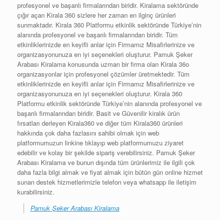
profesyonel ve başarılı firmalarından biridir. Kiralama sektöründe
çığır açan Kirala 360 sizlere her zaman en ilginç ürünleri
sunmaktadır. Kirala 360 Platformu etkinlik sektöründe Türkiye’nin
alanında profesyonel ve başarılı firmalarından biridir. Tüm
etkinliklerinizde en keyifli anlar için Firmamız Misafirlerinize ve
organizasyonunuza en iyi seçenekleri oluşturur. Pamuk Şeker
Arabası Kiralama konusunda uzman bir firma olan Kirala 36o
organizasyonlar için profesyonel çözümler üretmektedir. Tüm
etkinliklerinizde en keyifli anlar için Firmamız Misafirlerinize ve
organizasyonunuza en iyi seçenekleri oluşturur. Kirala 360
Platformu etkinlik sektöründe Türkiye’nin alanında profesyonel ve
başarılı firmalarından biridir. Basit ve Güvenilir kiralık ürün
fırsatları derleyen Kirala360 ve diğer tüm Kirala360 ürünleri
hakkında çok daha fazlasını sahibi olmak için web
platformumuzun linkine tıklayıp web platformumuzu ziyaret
edebilir ve kolay bir şekilde sipariş verebilirsiniz. Pamuk Şeker
Arabası Kiralama ve bunun dışında tüm ürünlerimiz ile ilgili çok
daha fazla bilgi almak ve fiyat almak için bütün gün online hizmet
sunan destek hizmetlerimizle telefon veya whatsapp ile iletişim
kurabilirsiniz.
Pamuk Şeker Arabası Kiralama