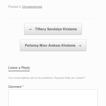
Posted in
Uncategorized
.
Post navigation
←
Tiffany Sandalye Kiralama
Patlamış Mısır Arabası Kiralama
→
Leave a Reply
Your email address will not be published.
Required fields are marked
*
Comment
*