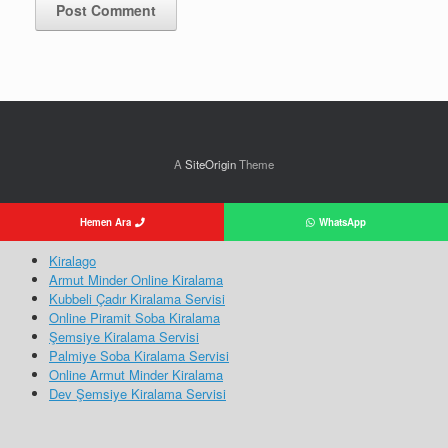
A
SiteOrigin
Theme
Hemen Ara
WhatsApp
Kiralago
Armut Minder Online Kiralama
Kubbeli Çadır Kiralama Servisi
Online Piramit Soba Kiralama
Şemsiye Kiralama Servisi
Palmiye Soba Kiralama Servisi
Online Armut Minder Kiralama
Dev Şemsiye Kiralama Servisi