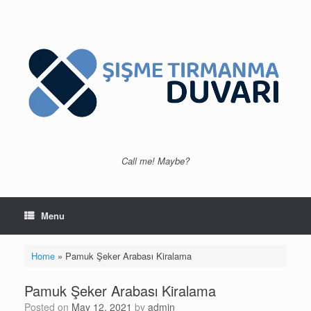
Skip
to
content
Call me! Maybe?
Menu
Home
»
Pamuk Şeker Arabası Kiralama
Pamuk Şeker Arabası Kiralama
Posted on
May 12, 2021
by
admin