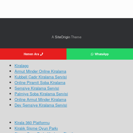
A
SiteOrigin
Theme
Hemen Ara
WhatsApp
Kiralago
Armut Minder Online Kiralama
Kubbeli Çadır Kiralama Servisi
Online Piramit Soba Kiralama
Şemsiye Kiralama Servisi
Palmiye Soba Kiralama Servisi
Online Armut Minder Kiralama
Dev Şemsiye Kiralama Servisi
Kirala 360 Platformu
Kiralık Şişme Oyun Parkı