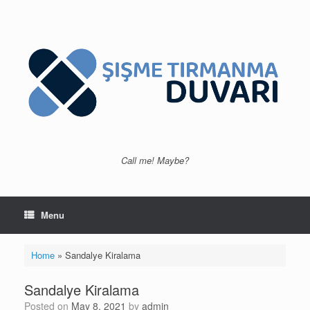
Skip
to
content
Call me! Maybe?
Menu
Home
»
Sandalye Kiralama
Sandalye Kiralama
Posted on
May 8, 2021
by
admin