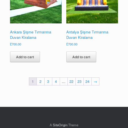
Ankara Şişme Tırmanma
Antalya Şişme Tırmanma
Duvarı Kiralama
Duvarı Kiralama
£
700.00
£
700.00
Add to cart
Add to cart
1
2
3
4
…
22
23
24
→
A
SiteOrigin
Theme