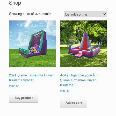
Shop
Showing 1–16 of 376 results
2021 Şişme Tırmanma Duvarı
Açılış Organizasyonu İçin
Kiralama fiyatları
Şişme Tırmanma Duvarı
Kiralama
£
700.00
£
700.00
Buy product
Add to cart