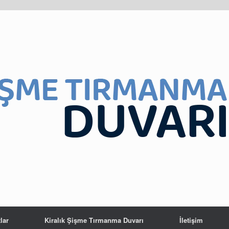
lar
Kiralık Şişme Tırmanma Duvarı
İletişim