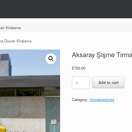
rı Kiralama
a Duvarı Kiralama
Aksaray Şişme Tırm
£
700.00
Aksaray
Add to cart
Şişme
Tırmanma
Duvarı
Category:
Uncategorized
Kiralama
quantity