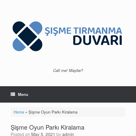
Skip
to
content
Call me! Maybe?
Menu
Home
»
Şişme Oyun Parkı Kiralama
Şişme Oyun Parkı Kiralama
Posted on
May 5, 2021
by
admin