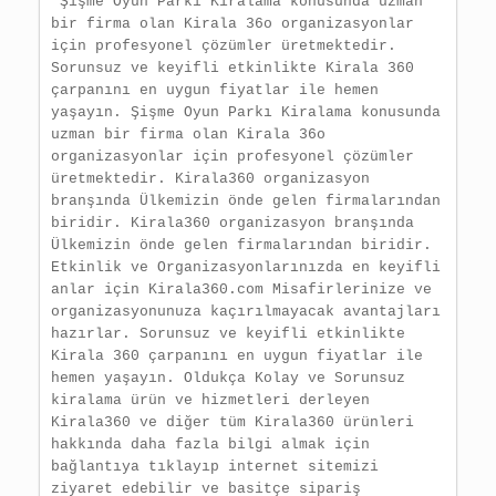
 Şişme Oyun Parkı Kiralama konusunda uzman 
bir firma olan Kirala 36o organizasyonlar 
için profesyonel çözümler üretmektedir. 
Sorunsuz ve keyifli etkinlikte Kirala 360 
çarpanını en uygun fiyatlar ile hemen 
yaşayın. Şişme Oyun Parkı Kiralama konusunda 
uzman bir firma olan Kirala 36o 
organizasyonlar için profesyonel çözümler 
üretmektedir. Kirala360 organizasyon 
branşında Ülkemizin önde gelen firmalarından 
biridir. Kirala360 organizasyon branşında 
Ülkemizin önde gelen firmalarından biridir. 
Etkinlik ve Organizasyonlarınızda en keyifli 
anlar için Kirala360.com Misafirlerinize ve 
organizasyonunuza kaçırılmayacak avantajları 
hazırlar. Sorunsuz ve keyifli etkinlikte 
Kirala 360 çarpanını en uygun fiyatlar ile 
hemen yaşayın. Oldukça Kolay ve Sorunsuz 
kiralama ürün ve hizmetleri derleyen 
Kirala360 ve diğer tüm Kirala360 ürünleri 
hakkında daha fazla bilgi almak için 
bağlantıya tıklayıp internet sitemizi 
ziyaret edebilir ve basitçe sipariş 