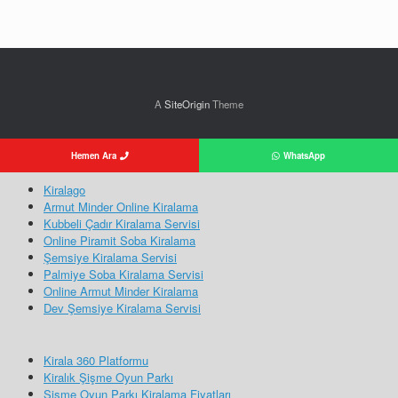
A
SiteOrigin
Theme
Hemen Ara
WhatsApp
Kiralago
Armut Minder Online Kiralama
Kubbeli Çadır Kiralama Servisi
Online Piramit Soba Kiralama
Şemsiye Kiralama Servisi
Palmiye Soba Kiralama Servisi
Online Armut Minder Kiralama
Dev Şemsiye Kiralama Servisi
Kirala 360 Platformu
Kiralık Şişme Oyun Parkı
Şişme Oyun Parkı Kiralama Fiyatları