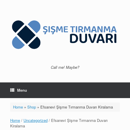
Skip
to
content
Call me! Maybe?
Menu
Home
»
Shop
»
Efsanevi Şişme Tırmanma Duvarı Kiralama
Home
/
Uncategorized
/ Efsanevi Şişme Tırmanma Duvarı
Kiralama