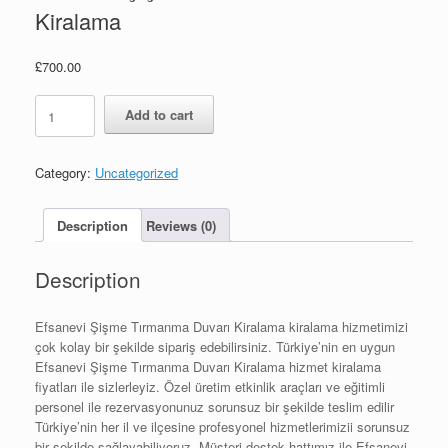
Kiralama
£
700.00
Efsanevi
Add to cart
Şişme
Tırmanma
Duvarı
Category:
Uncategorized
Kiralama
quantity
Description
Reviews (0)
Description
Efsanevi Şişme Tırmanma Duvarı Kiralama kiralama hizmetimizi
çok kolay bir şekilde sipariş edebilirsiniz. Türkiye’nin en uygun
Efsanevi Şişme Tırmanma Duvarı Kiralama hizmet kiralama
fiyatları ile sizlerleyiz. Özel üretim etkinlik araçları ve eğitimli
personel ile rezervasyonunuz sorunsuz bir şekilde teslim edilir
Türkiye’nin her il ve ilçesine profesyonel hizmetlerimizii sorunsuz
bir şekilde sağlayabiliyoruz. Müşteri destek hattımız ile Efsanevi