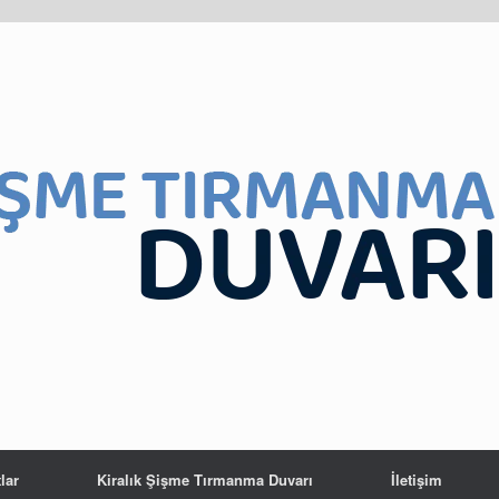
lar
Kiralık Şişme Tırmanma Duvarı
İletişim