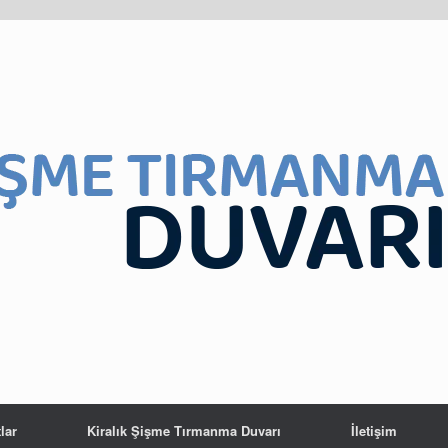
lar
Kiralık Şişme Tırmanma Duvarı
İletişim