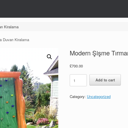
ı Kiralama
 Duvarı Kiralama
Modern Şişme Tırma
£
700.00
Modern
Add to cart
Şişme
Tırmanma
Duvarı
Category:
Uncategorized
Kiralama
quantity