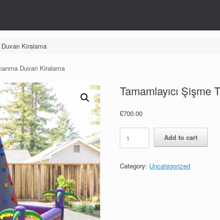
Duvarı Kiralama
manma Duvarı Kiralama
Tamamlayıcı Şişme T
£
700.00
Tamamlayıcı
Add to cart
Şişme
Tırmanma
Duvarı
Category:
Uncategorized
Kiralama
quantity