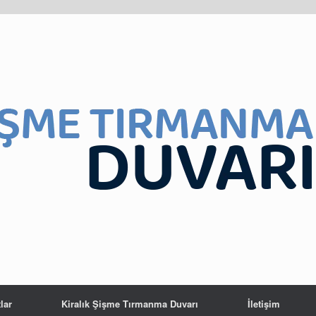
lar
Kiralık Şişme Tırmanma Duvarı
İletişim