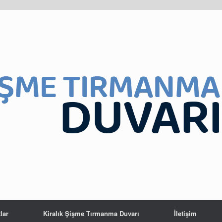
lar
Kiralık Şişme Tırmanma Duvarı
İletişim