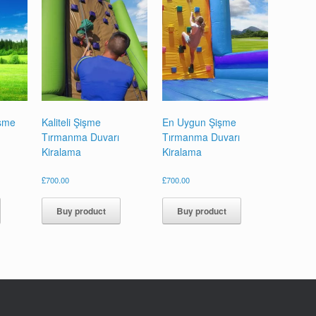
işme
Kaliteli Şişme
En Uygun Şişme
Tırmanma Duvarı
Tırmanma Duvarı
Kiralama
Kiralama
£
700.00
£
700.00
Buy product
Buy product