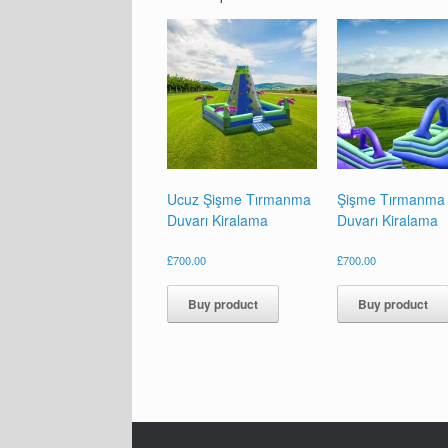
Ucuz Şişme Tırmanma
Şişme Tırmanma
Duvarı Kiralama
Duvarı Kiralama
£
700.00
£
700.00
Buy product
Buy product