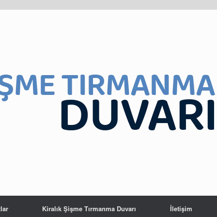
lar
Kiralık Şişme Tırmanma Duvarı
İletişim