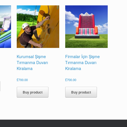
Kurumsal Şişme
Firmalar İçin Şişme
Tırmanma Duvarı
Tırmanma Duvarı
Kiralama
Kiralama
£
700.00
£
700.00
Buy product
Buy product