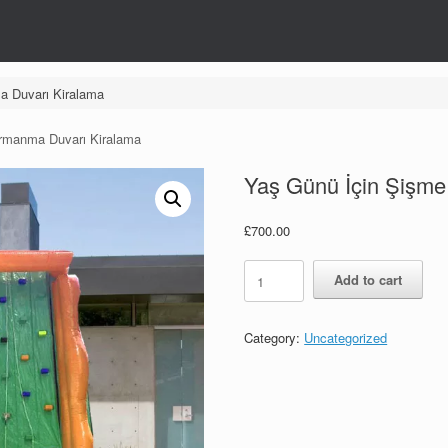
a Duvarı Kiralama
ırmanma Duvarı Kiralama
Yaş Günü İçin Şişme
£
700.00
Yaş
Add to cart
Günü
İçin
Şişme
Category:
Uncategorized
Tırmanma
Duvarı
Kiralama
quantity