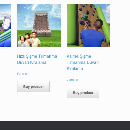
Hızlı Şişme Tırmanma
Kaliteli Şişme
Duvarı Kiralama
Tırmanma Duvarı
Kiralama
£
700.00
£
700.00
Buy product
Buy product