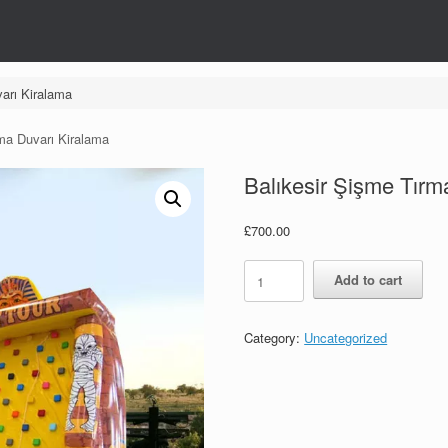
arı Kiralama
ma Duvarı Kiralama
Balıkesir Şişme Tır
£
700.00
Balıkesir
Add to cart
Şişme
Tırmanma
Duvarı
Category:
Uncategorized
Kiralama
quantity