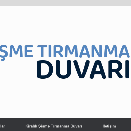
lar
Kiralık Şişme Tırmanma Duvarı
İletişim