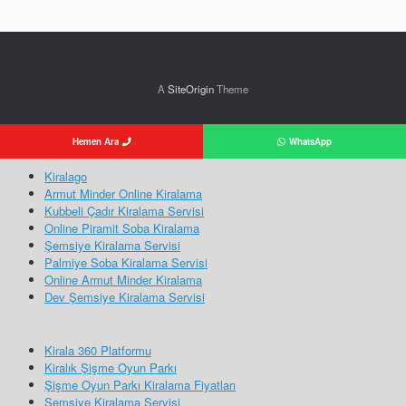
A
SiteOrigin
Theme
Hemen Ara
WhatsApp
Kiralago
Armut Minder Online Kiralama
Kubbeli Çadır Kiralama Servisi
Online Piramit Soba Kiralama
Şemsiye Kiralama Servisi
Palmiye Soba Kiralama Servisi
Online Armut Minder Kiralama
Dev Şemsiye Kiralama Servisi
Kirala 360 Platformu
Kiralık Şişme Oyun Parkı
Şişme Oyun Parkı Kiralama Fiyatları
Şemsiye Kiralama Servisi