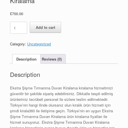
Kiralama
£
700.00
Ekstra
Add to cart
Şişme
Tırmanma
Duvarı
Category:
Uncategorized
Kiralama
quantity
Description
Reviews (0)
Description
Ekstra Şişme Tırmanma Duvarı Kiralama kiralama hizmetimizi
güvenilir bir şekilde sipariş edebilirsiniz. Dikkatle tespit edilmiş
ürünlerimiz tecrübeli personel ile sizlere teslim edilmektedir.
Türkiye’nin hangi ilinde olursanız olun kiralık ürün hizmeti için
şimdi kirala360 ile iletişime geçin. Türkiye’nin en uygun Ekstra
Şişme Tırmanma Duvarı Kiralama ürün kiralama fiyatları ile
hizmet sunuyoruz. Ekstra Şişme Tırmanma Duvarı Kiralama
kiralama hizmetimiz ayrıca bunun dışında ürün ve hizmetler için