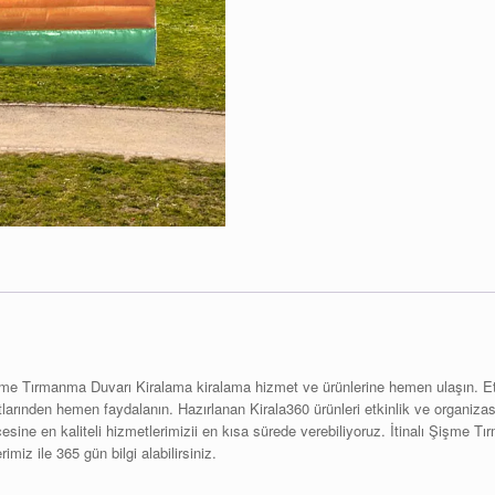
me Tırmanma Duvarı Kiralama kiralama hizmet ve ürünlerine hemen ulaşın. Etki
rınden hemen faydalanın. Hazırlanan Kirala360 ürünleri etkinlik ve organizasyonl
 ilçesine en kaliteli hizmetlerimizii en kısa sürede verebiliyoruz. İtinalı Şişm
miz ile 365 gün bilgi alabilirsiniz.