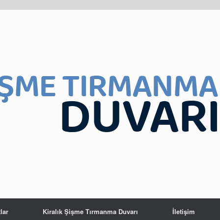
lar
Kiralık Şişme Tırmanma Duvarı
İletişim