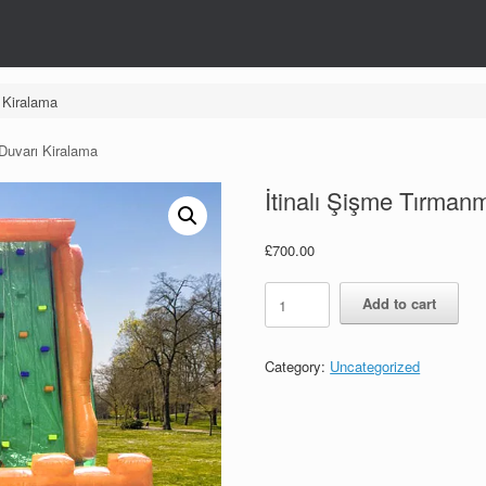
 Kiralama
Duvarı Kiralama
İtinalı Şişme Tırman
£
700.00
İtinalı
Add to cart
Şişme
Tırmanma
Duvarı
Category:
Uncategorized
Kiralama
quantity